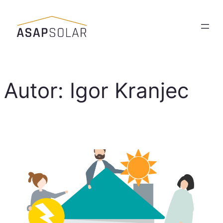
Skoči
do
sadržaja
Autor:
Igor Kranjec