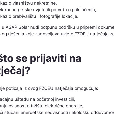
kaz o vlasništvu nekretnine,
ektroenergetske uvjete ili potvrdu o priključenju,
kaz o prebivalištu i fotografije lokacije.
 u ASAP Solar nudi potpunu podršku u pripremi dokume
čkog rješenja koje zadovoljava uvjete FZOEU natječaja z
to se prijaviti na
ječaj?
nje poticaja iz ovog FZOEU natječaja omogućuje:
ačajnu uštedu na početnoj investiciji,
nju ovisnost o tržištu električne energije,
ći stupanj energetske neovisnosti i ekološku odgovornos