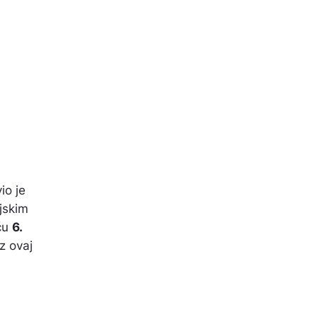
io je
ljskim
eću
6.
z ovaj