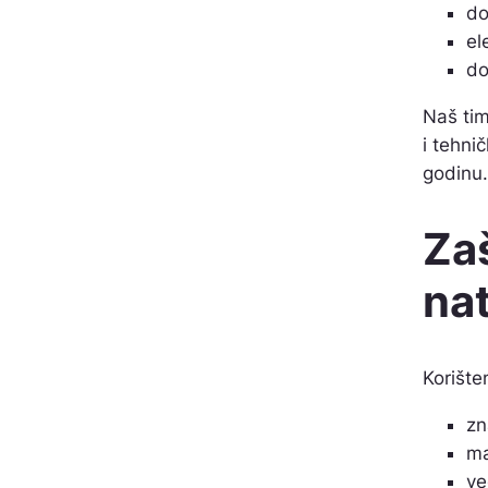
do
el
do
Naš tim
i tehni
godinu.
Zaš
nat
Korište
zn
ma
ve