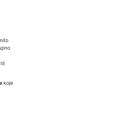
nito
kupno
toj
e
koje