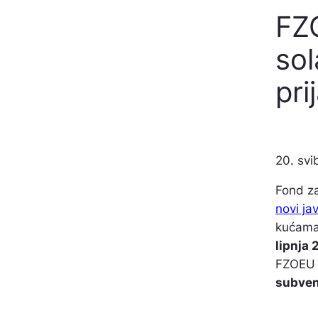
FZO
sol
pri
20. svi
Fond za
novi ja
kućama
lipnja 
FZOEU 
subven