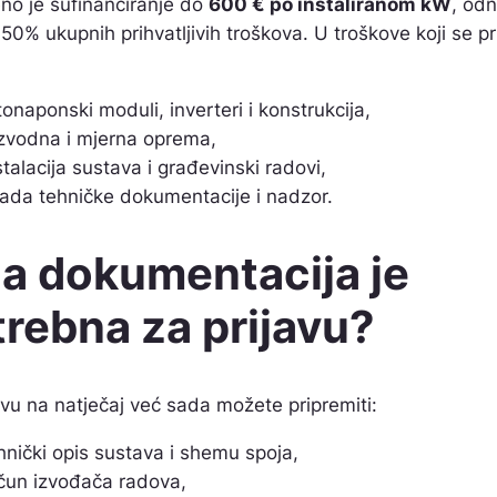
o je sufinanciranje do
600 € po instaliranom kW
, od
 50% ukupnih prihvatljivih troškova. U troškove koji se pr
tonaponski moduli, inverteri i konstrukcija,
zvodna i mjerna oprema,
stalacija sustava i građevinski radovi,
rada tehničke dokumentacije i nadzor.
ja dokumentacija je
rebna za prijavu?
avu na natječaj već sada možete pripremiti:
hnički opis sustava i shemu spoja,
čun izvođača radova,