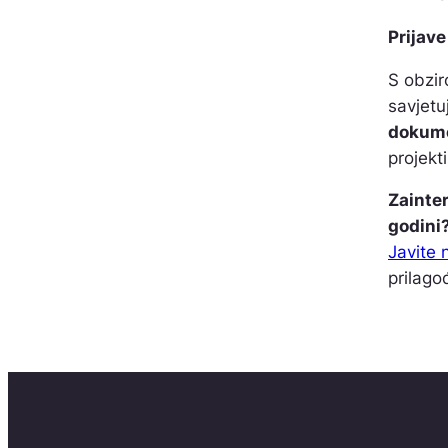
Prijave
S obzir
savjet
dokume
projekt
Zainte
godini
Javite 
prilag