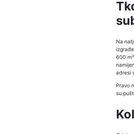
Tko
su
Na natj
izgrađe
600 m² 
namijen
adresi 
Pravo n
su puš
Kol