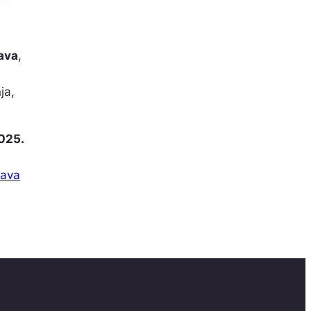
java
,
ja,
025.
tava