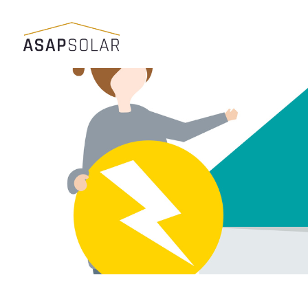
Skoči
do
sadržaja