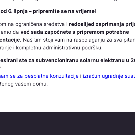
 od 6. lipnja – pripremite se na vrijeme
!
om na ograničena sredstva i
redoslijed zaprimanja pri
ujemo da
već sada započnete s pripremom potrebne
ntacije
. Naš tim stoji vam na raspolaganju za sva pitan
iranje i kompletnu administrativnu podršku.
resirani ste za subvencioniranu solarnu elektranu u 2
?
nam se za besplatne konzultacije
i
izračun ugradnje sus
ođenog vašem domu.