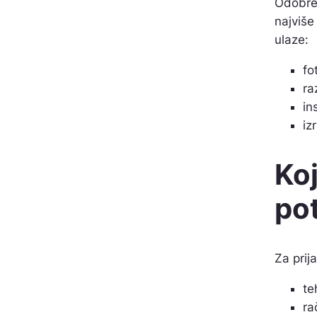
Odobren
najviše
ulaze:
fo
ra
in
iz
Ko
pot
Za prij
te
ra