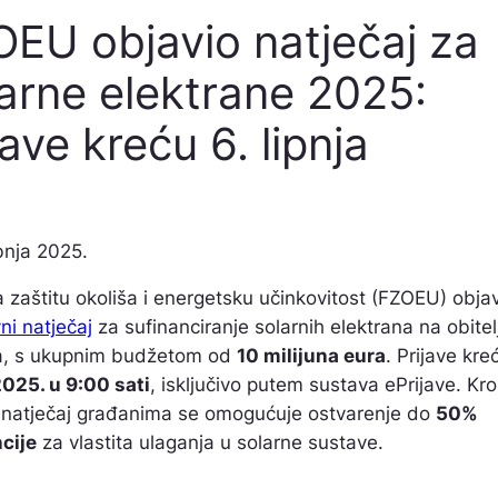
EU objavio natječaj za
arne elektrane 2025:
jave kreću 6. lipnja
bnja 2025.
 zaštitu okoliša i energetsku učinkovitost (FZOEU) objav
vni natječaj
za sufinanciranje solarnih elektrana na obite
, s ukupnim budžetom od
10 milijuna eura
. Prijave kr
2025. u 9:00 sati
, isključivo putem sustava ePrijave. Kro
natječaj građanima se omogućuje ostvarenje do
50%
cije
za vlastita ulaganja u solarne sustave.