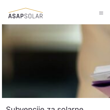
Skoči
do
sadržaja
Subvencije za solarne